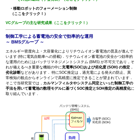
・移動ロボットのフォーメーション制御
（ここをクリック！）
VCグループの主な研究成果（ここをクリック！）
制御工学による蓄電池の安全で効率的な運用
～ BMSグループ ～
エネルギー密度向上・大容量化によりリチウムイオン蓄電池の普及が進んで
います (特に電気自動車への搭載)．リチウムイオン蓄電池の安全かつ効率的
な運用のためにはバッテリマネジメントシステム (BMS) が不可欠であり，そ
れが備えるべき重要な機能の中に
充電率(SOC)および劣化度 (SOH) の推定
，
劣化診断
などがあります． 特にSOC推定は，過充電による発火の防止、異
常検知の観点からオンラインで高精度に推定できることが望まれています．
そこで当研究室では，
カルマンフィルタやシステム同定といった制御工学の
手法を用いて蓄電池の数理モデルに基づくSOC推定とSOH推定の高精度化
に
取り組んでいます．