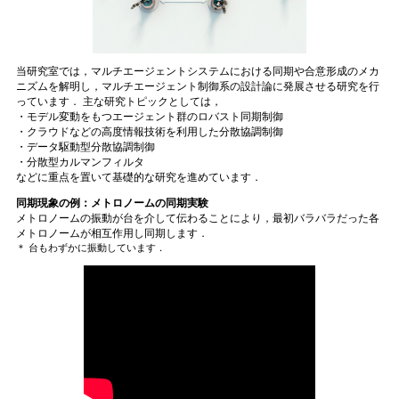
当研究室では，マルチエージェントシステムにおける同期や合意形成のメカ
ニズムを解明し，マルチエージェント制御系の設計論に発展させる研究を行
っています． 主な研究トピックとしては，
・モデル変動をもつエージェント群のロバスト同期制御
・クラウドなどの高度情報技術を利用した分散協調制御
・データ駆動型分散協調制御
・分散型カルマンフィルタ
などに重点を置いて基礎的な研究を進めています．
同期現象の例：メトロノームの同期実験
メトロノームの振動が台を介して伝わることにより，最初バラバラだった各
メトロノームが相互作用し同期します．
＊ 台もわずかに振動しています．