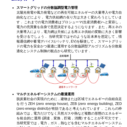
スマートグリッドの分散協調型電力管理
太陽光発電や風力発電などの再生可能エネルギーの大量導入や電力自
由化などにより， 電力供給網の在り方は大きく変わろうとしていま
す． これまでの電力消費者はプロシューマ(生産消費者)へと変容し，
電力の売買量を自身で意思決定するようになります．また，再エネの
大量導入により，電力網は天候による再エネ供給の変動に大きく影響
を受けるでしょう． 当研究室ではそのような近未来を想定して，情
報通信網や蓄電デバイス(バッテリ, EV)を駆使して， スマートグリッ
ドの電力を安全かつ最適に運用する分散協調型アルゴリズムを分散最
適化とシステム制御の観点から研究しています．
マルチエネルギーシステムの最適運用
脱炭素社会の実現のために，建物または区域でエネルギーの自給自足
を行うZEH (zero energy house), ZEB (zero energy building), ZED
(zero energy district)が有効であると考えられています． これらの枠
組みでは，電力だけでなく天然ガスや熱など複数の形態のエネルギー
を統合的に運用 (調達，変換，貯蔵，消費) することが不可欠です．
当研究室では，電力，ガス，熱などを含むマルチエネルギーシステム