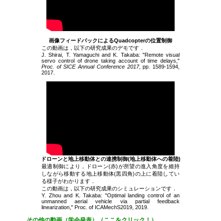
画像フィードバックによるQuadcopterの位置制御
この動画は，以下の研究成果のデモです．
J. Shirai, T. Yamaguchi and K. Takaba: "Remote visual
servo control of drone taking account of time delays,"
Proc. of SICE Annual Conference 2017
, pp. 1589-1594,
2017.
ドローンと地上移動体との連携制御(地上移動体への着陸)
最適制御により，ドローン(赤)が所望の進入角度を維持
しながら移動する地上移動体(黒四角)の上に着陸してい
る様子がわかります．
この動画は，以下の研究成果のシミュレーションです．
Y. Zhou and K. Takaba: "Optimal landing control of an
unmanned aerial vehicle via partial feedback
linearization," Proc. of ICAMechS2019, 2019.
その他の動画（学会発表）（ここをクリック！）