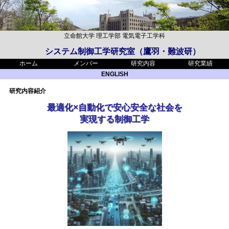
立命館大学
理工学部
電気電子工学科
システム制御工学研究室（鷹羽・難波研）
ホーム
メンバー
研究内容
研究業績
ENGLISH
研究内容紹介
最適化×自動化で安心安全な社会を
実現する制御工学