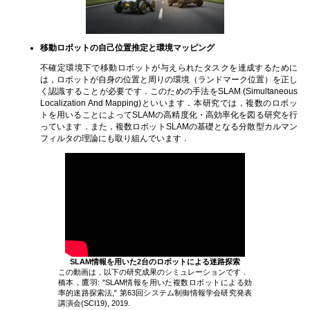
移動ロボットの自己位置推定と環境マッピング
不確定環境下で移動ロボットが与えられたタスクを達成するために
は，ロボットが自身の位置と周りの環境（ランドマーク位置）を正し
く認識することが必要です．このための手法をSLAM (Simultaneous
Localization And Mapping)といいます．本研究では，複数のロボッ
トを用いることによってSLAMの高精度化・高効率化を図る研究を行
っています．また，複数ロボットSLAMの基礎となる分散型カルマン
フィルタの理論にも取り組んでいます．
SLAM情報を用いた2台のロボットによる迷路探索
この動画は，以下の研究成果のシミュレーションです．
橋本，鷹羽: "SLAM情報を用いた複数ロボットによる効
率的迷路探索法," 第63回システム制御情報学会研究発表
講演会(SCI19), 2019.