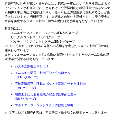
持続可能な社会を実現するためには， 幅広い分野において科学技術によるイ
ノベーションが不可欠です． とりわけ，分野横断的な科学技術である
システ
ム制御工学
が 果たす役割は大きく，様々な社会課題解決に貢献することが期
待されています． 当研究室では，最適化と自動化を基軸として，安心安全な
社会を実現するシステム制御工学の基礎的研究と教育を行なっています．
具体的には，
エネルギーマネジメントシステム(EMS)グループ
ビークルコントロール(VC)グループ
バッテリマネジメントシステム(BMS)グループ
の3班に分かれ，それぞれの分野への応用を想定したシステム制御工学の研
究を行っています．
また，マルチエージェント系の制御と最適化を中心としたシステム制御の基
礎理論に関する研究も行っています．
システム制御工学とは？
エネルギー問題に制御工学で立ち向かう！
（EMSグループ）
不確定環境下で移動ロボットを活躍させる自律制御
（VCグループ）
制御工学による蓄電池の安全で効率的な運用
(BMSグループ)
マルチエージェントシステムの数理と制御
※ 以下に挙げる研究内容は，卒業研究・修士論文の研究テーマに限りませ