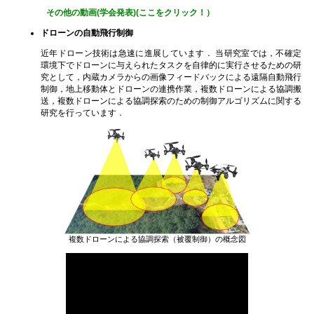
その他の動画(学会発表)(ここをクリック！）
ドローンの自動飛行制御
近年ドローン技術は急速に進展しています． 当研究室では，不確定
環境下でドローンに与えられたタスクを自律的に実行させるための研
究として，内蔵カメラからの画像フィードバックによる遠隔自動飛行
制御，地上移動体とドローンの連携作業，複数ドローンによる協調搬
送，複数ドローンによる協調探索のための制御アルゴリズムに関する
研究を行っています．
複数ドローンによる協調探索（被覆制御）の概念図