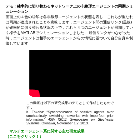
デモ：確率的に切り替わるネットワーク上の非線形エージェントの同期シミ
ュレーション
画面上の４色の◎印は各非線形エージェントの状態を表し，これらが重なれ
ば同期が達成されたことを意味します．エージェント間の通信リンク(黒線)
が確率的に切り替わる状況の下で，これら４つのエージェントが同期してい
く様子をMATLABでシミュレーションしました． 通信リンクがつながった
時，エージェントは相手のエージェントからの情報に基づいて自分自身を制
御しています．
この動画は以下の研究成果のデモとして作成したもので
す．
K. Takaba: "Synchronization of passive agents over
stochastically switching networks with imperfect prior
information,"
45th ISCIE Symposium on Stochastic
Systems
, Okinawa, November 1,2, 2013.
マルチエージェント系に関する主な研究成果
（ここをクリック！）