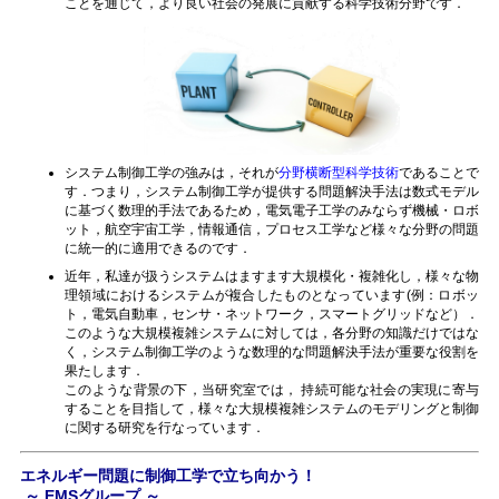
ことを通じて，より良い社会の発展に貢献する科学技術分野です．
システム制御工学の強みは，それが
分野横断型科学技術
であることで
す．つまり，システム制御工学が提供する問題解決手法は数式モデル
に基づく数理的手法であるため，電気電子工学のみならず機械・ロボ
ット，航空宇宙工学，情報通信，プロセス工学など様々な分野の問題
に統一的に適用できるのです．
近年，私達が扱うシステムはますます大規模化・複雑化し，様々な物
理領域におけるシステムが複合したものとなっています(例：ロボッ
ト，電気自動車，センサ・ネットワーク，スマートグリッドなど）．
このような大規模複雑システムに対しては，各分野の知識だけではな
く，システム制御工学のような数理的な問題解決手法が重要な役割を
果たします．
このような背景の下，当研究室では， 持続可能な社会の実現に寄与
することを目指して，様々な大規模複雑システムのモデリングと制御
に関する研究を行なっています．
エネルギー問題に制御工学で立ち向かう！
～ EMSグループ ～