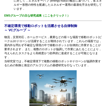
に対して，エネルギーハブ (energy hub)の概念に基づいて，各エネ
ルギー形態の特性を配慮したエネルギー運用の最適化手法を研究して
います．
EMSグループの主な研究成果（ここをクリック！）
不確定環境で移動ロボットを活躍させる自律制御
～ VCグループ ～
物流，災害対応，ホームサービス，農業などの様々な場面で移動ロボット(ビ
ークル)やドローンが活躍することが期待されています．これらの場面では，
屋内外を問わず不確定な環境の中で移動ロボットが自律的に作業することが
要求されます． また，複数のロボットが協調して作業にあたることにより，
与えられたタスクをより高精度かつ効率的に達成することが可能となりま
す．
当研究室では，不確定環境下で複数の移動ロボットやドローンが協調作業す
るための制御と推定のアルゴリズムの基礎研究を行なっています．