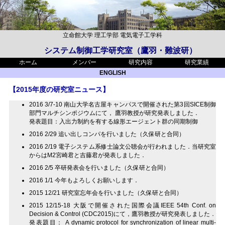
立命館大学
理工学部
電気電子工学科
システム制御工学研究室（鷹羽・難波研）
ホーム
メンバー
研究内容
研究業績
ENGLISH
【2015年度の研究室ニュース】
2016 3/7-10 南山大学名古屋キャンパスで開催された第3回SICE制御
部門マルチシンポジウムにて， 鷹羽教授が研究発表しました．
発表題目：入出力制約を有する線形エージェント群の同期制御
2016 2/29 追い出しコンパを行いました（久保研と合同）
2016 2/19 電子システム系修士論文公聴会が行われました．当研究室
からはM2宮崎君と吉藤君が発表しました．
2016 2/5 卒研発表会を行いました（久保研と合同）
2016 1/1 今年もよろしくお願いします．
2015 12/21 研究室忘年会を行いました（久保研と合同）
2015 12/15-18 大阪で開催された国際会議IEEE 54th Conf. on
Decision & Control (CDC2015)にて，鷹羽教授が研究発表しました．
発表題目： A dynamic protocol for synchronization of linear multi-