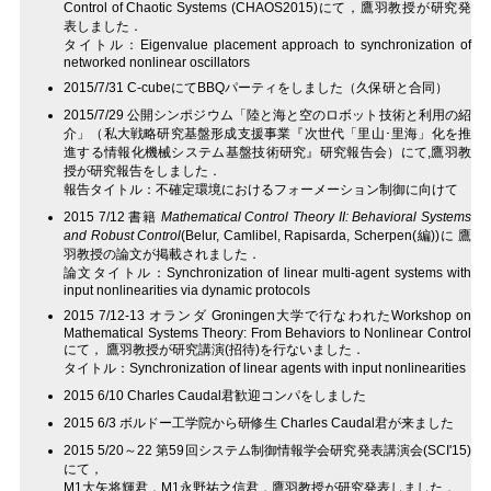
Control of Chaotic Systems (CHAOS2015)にて，鷹羽教授が研究発
表しました．
タイトル：Eigenvalue placement approach to synchronization of
networked nonlinear oscillators
2015/7/31 C-cubeにてBBQパーティをしました（久保研と合同）
2015/7/29 公開シンポジウム「陸と海と空のロボット技術と利用の紹
介」（私大戦略研究基盤形成支援事業『次世代「里山･里海」化を推
進する情報化機械システム基盤技術研究』研究報告会）にて,鷹羽教
授が研究報告をしました．
報告タイトル：不確定環境におけるフォーメーション制御に向けて
2015 7/12 書籍
Mathematical Control Theory II: Behavioral Systems
and Robust Control
(Belur, Camlibel, Rapisarda, Scherpen(編))に 鷹
羽教授の論文が掲載されました．
論文タイトル：Synchronization of linear multi-agent systems with
input nonlinearities via dynamic protocols
2015 7/12-13 オランダ Groningen大学で行なわれたWorkshop on
Mathematical Systems Theory: From Behaviors to Nonlinear Control
にて， 鷹羽教授が研究講演(招待)を行ないました．
タイトル：Synchronization of linear agents with input nonlinearities
2015 6/10 Charles Caudal君歓迎コンパをしました
2015 6/3 ボルドー工学院から研修生 Charles Caudal君が来ました
2015 5/20～22 第59回システム制御情報学会研究発表講演会(SCI'15)
にて，
M1大矢将輝君，M1永野祐之信君，鷹羽教授が研究発表しました．