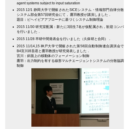
agent systems subject to input saturation
2015 12/1 静岡大学で開催されたSICEシステム・情報部門自律分散
システム部会第57回研究会にて， 鷹羽教授が講演しました．
題目：ビヘイビアアプローチに基づくシステム制御理論
2015 11/30 研究室配属：新たに3回生7名が仮配属され，歓迎コンパ
を行いました．
2015 11/28 卒研中間発表会を行いました（久保研と合同）．
2015 11/14,15 神戸大学で開催された第58回自動制御連合講演会で
B4宮川祥吾君と鷹羽教授が研究発表しました．
宮川：斜面上の移動体のフォーメーション制御
鷹羽：出力制約を有する線形マルチエージェントシステムの分散協調
制御