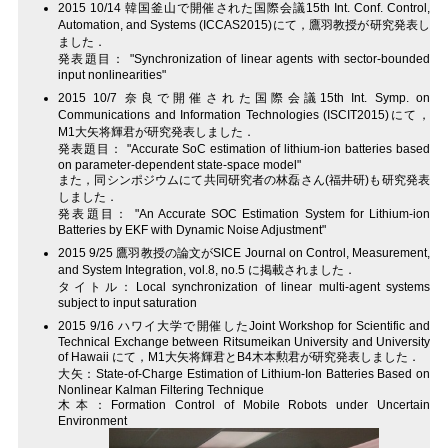
2015 10/14 韓国釜山で開催された国際会議15th Int. Conf. Control,
Automation, and Systems (ICCAS2015)にて，鷹羽教授が研究発表し
ました．
発表題目： "Synchronization of linear agents with sector-bounded
input nonlinearities"
2015 10/7 奈良で開催された国際会議15th Int. Symp. on
Communications and Information Technologies (ISCIT2015)にて，
M1大矢将輝君が研究発表しました．
発表題目： "Accurate SoC estimation of lithium-ion batteries based
on parameter-dependent state-space model"
また，同シンポジウムにて共同研究者の林磊さん(福井研)も研究発表
しました．
発表題目： "An Accurate SOC Estimation System for Lithium-ion
Batteries by EKF with Dynamic Noise Adjustment"
2015 9/25 鷹羽教授の論文がSICE Journal on Control, Measurement,
and System Integration, vol.8, no.5 に掲載されました．
タイトル：Local synchronization of linear multi-agent systems
subject to input saturation
2015 9/16 ハワイ大学で開催したJoint Workshop for Scientific and
Technical Exchange between Ritsumeikan University and University
of Hawaii にて，M1大矢将輝君とB4木本勲君が研究発表しました．
大矢：State-of-Charge Estimation of Lithium-Ion Batteries Based on
Nonlinear Kalman Filtering Technique
木本：Formation Control of Mobile Robots under Uncertain
Environment